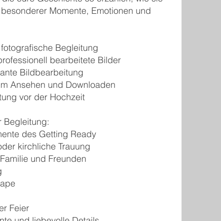
ler besonderer Momente, Emotionen und
fotografische Begleitung
ofessionell bearbeitete Bilder
gante Bildbearbeitung
zum Ansehen und Downloaden
tung vor der Hochzeit
r Begleitung:
ente des Getting Ready
der kirchliche Trauung
 Familie und Freunden
g
gape
er Feier
te und liebevolle Details