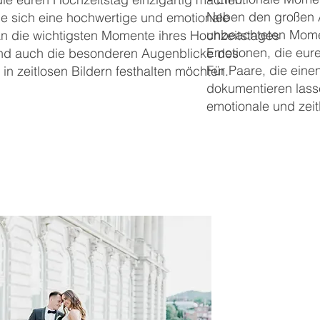
Neben den großen Au
ie sich eine hochwertige und emotionale
unbeachteten Momen
an die wichtigsten Momente ihres Hochzeitstages
Emotionen, die eur
d auch die besonderen Augenblicke des
Für Paare, die einen
in zeitlosen Bildern festhalten möchten.
dokumentieren lass
emotionale und zeit