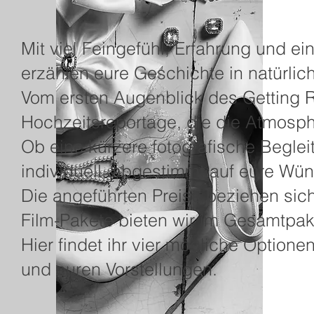
Mit viel Feingefühl, Erfahrung und e
erzählen eure Geschichte in natürlich
Vom ersten Augenblick des Getting R
Hochzeitsreportage, die die Atmosp
Ob eine kürzere fotografische Begle
individuell, abgestimmt auf eure Wü
Die angeführten Preise beziehen sich
Film-Pakete bieten wir im Gesamtpak
Hier findet ihr vier mögliche Option
und euren Vorstellungen.