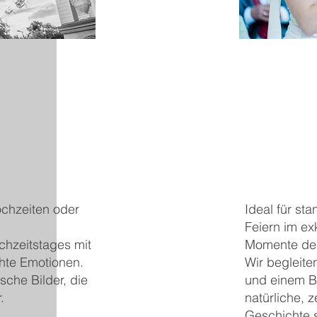
ochzeiten oder
Ideal für st
Feiern im ex
chzeitstages mit
Momente des
chte Emotionen.
Wir begleite
sche Bilder, die
und einem Bl
.
natürliche, z
Geschichte s