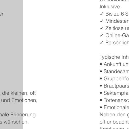
Inklusive:
er
✓ Bis zu 6 S
✓ Mindestens
n
✓ Zeitlose u
✓ Online-Ga
✓ Persönlic
Typische Inh
• Ankunft u
• Standesamt
• Gruppenfo
• Brautpaar
ie kleinen, oft
• Sektempfa
n und Emotionen,
• Tortenansc
• Emotionale
nale Erinnerung
Neben den gr
es wünschen.
oft unbeacht
Emotionen, d