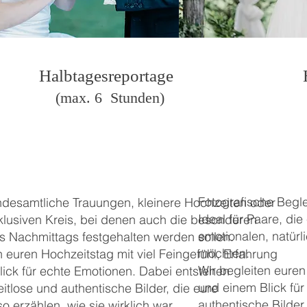
Halbtagesreportage
H
(max. 
(max. 6 Stunden)
Fotografische Begl
andesamtliche Trauungen, kleinere Hochzeiten oder
Ideal für Paare, die
klusiven Kreis, bei denen auch die besonderen
emotionalen, natürl
 Nachmittags festgehalten werden sollen.
möchten.
n euren Hochzeitstag mit viel Feingefühl, Erfahrung
Wir begleiten euren
ick für echte Emotionen. Dabei entstehen
und einem Blick fü
eitlose und authentische Bilder, die eure
authentische Bilder
o erzählen, wie sie wirklich war.