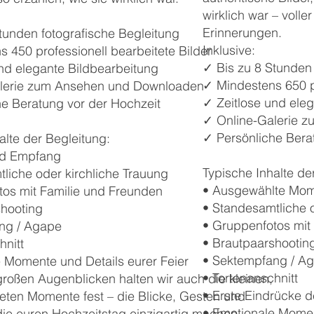
wirklich war – vol
Erinnerungen.
tunden fotografische Begleitung
Inklusive:
 450 professionell bearbeitete Bilder
✓ Bis zu 8 Stunden 
nd elegante Bildbearbeitung
✓ Mindestens 650 pr
lerie zum Ansehen und Downloaden
✓ Zeitlose und ele
he Beratung vor der Hochzeit
✓ Online-Galerie 
✓ Persönliche Bera
alte der Begleitung:
nd Empfang
Typische Inhalte de
liche oder kirchliche Trauung
• Ausgewählte Mom
tos mit Familie und Freunden
• Standesamtliche o
shooting
• Gruppenfotos mit
ng / Agape
• Brautpaarshootin
hnitt
• Sektempfang / A
 Momente und Details eurer Feier
• Tortenanschnitt
oßen Augenblicken halten wir auch die kleinen,
• Erste Eindrücke d
eten Momente fest – die Blicke, Gesten und
• Emotionale Momen
ie euren Hochzeitstag einzigartig machen.